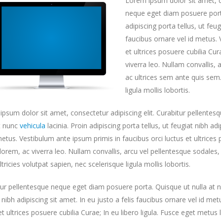
Lorem ipsum dolor sit amet, co
neque eget diam posuere port
adipiscing porta tellus, ut feug
faucibus ornare vel id metus. 
et ultrices posuere cubilia Cur
viverra leo. Nullam convallis, 
ac ultrices sem ante quis sem.
ligula mollis lobortis.
psum dolor sit amet, consectetur adipiscing elit. Curabitur pellente
at nunc
vehicula
lacinia. Proin adipiscing porta tellus, ut feugiat nibh ad
metus. Vestibulum ante ipsum primis in faucibus orci luctus et ultrices 
orem, ac viverra leo. Nullam convallis, arcu vel pellentesque sodales, 
ltricies volutpat sapien, nec scelerisque ligula mollis lobortis.
ur pellentesque neque eget diam posuere porta. Quisque ut nulla at nunc
 nibh adipiscing sit amet. In eu justo a felis faucibus ornare vel id me
et ultrices posuere cubilia Curae; In eu libero ligula. Fusce eget metu