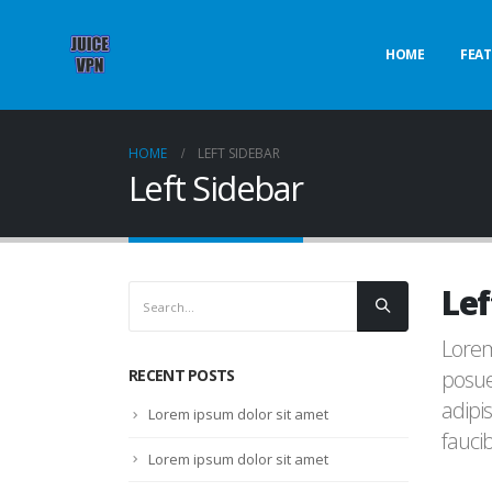
HOME
FEAT
HOME
LEFT SIDEBAR
Left Sidebar
Lef
Lorem
RECENT POSTS
posue
adipi
Lorem ipsum dolor sit amet
faucib
Lorem ipsum dolor sit amet