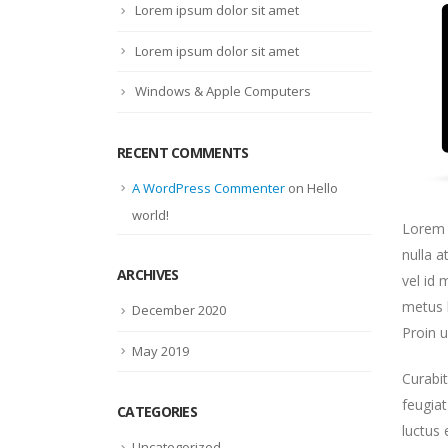
Lorem ipsum dolor sit amet
Lorem ipsum dolor sit amet
Windows & Apple Computers
RECENT COMMENTS
A WordPress Commenter
on
Hello
world!
Lorem i
nulla 
ARCHIVES
vel id 
metus l
December 2020
Proin u
May 2019
Curabit
feugiat
CATEGORIES
luctus 
Uncategorized