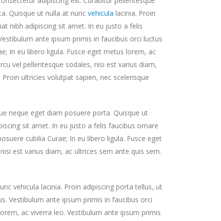
nsectetur adipiscing elit. Curabitur pellentesque
a. Quisque ut nulla at nunc
vehicula
lacinia. Proin
iat nibh adipiscing sit amet. In eu justo a felis
Vestibulum ante ipsum primis in faucibus orci luctus
ae; In eu libero ligula. Fusce eget metus lorem, ac
arcu vel pellentesque sodales, nisi est varius diam,
 Proin ultricies volutpat sapien, nec scelerisque
sque neque eget diam posuere porta. Quisque ut
ipiscing sit amet. In eu justo a felis faucibus ornare
posuere cubilia Curae; In eu libero ligula. Fusce eget
nisi est varius diam, ac ultrices sem ante quis sem.
 vehicula lacinia. Proin adipiscing porta tellus, ut
tus. Vestibulum ante ipsum primis in faucibus orci
s lorem, ac viverra leo. Vestibulum ante ipsum primis