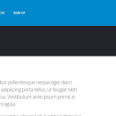
CES
SIGN UP
abitur pellentesque neque eget diam
 adipiscing porta tellus, ut feugiat nibh
metus. Vestibulum ante ipsum primis in
o ligula.