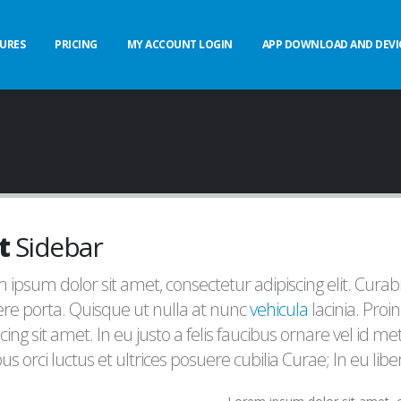
URES
PRICING
MY ACCOUNT LOGIN
APP DOWNLOAD AND DEVI
t
Sidebar
 ipsum dolor sit amet, consectetur adipiscing elit. Cur
re porta. Quisque ut nulla at nunc
vehicula
lacinia. Proin
scing sit amet. In eu justo a felis faucibus ornare vel id 
us orci luctus et ultrices posuere cubilia Curae; In eu liber