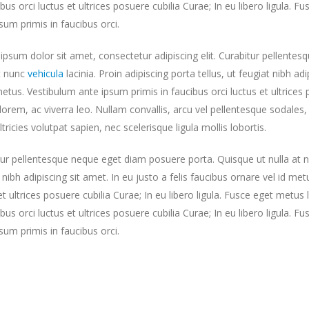
ibus orci luctus et ultrices posuere cubilia Curae; In eu libero ligula. 
sum primis in faucibus orci.
psum dolor sit amet, consectetur adipiscing elit. Curabitur pellente
at nunc
vehicula
lacinia. Proin adipiscing porta tellus, ut feugiat nibh ad
metus. Vestibulum ante ipsum primis in faucibus orci luctus et ultrices 
orem, ac viverra leo. Nullam convallis, arcu vel pellentesque sodales, 
ltricies volutpat sapien, nec scelerisque ligula mollis lobortis.
ur pellentesque neque eget diam posuere porta. Quisque ut nulla at nunc
 nibh adipiscing sit amet. In eu justo a felis faucibus ornare vel id me
et ultrices posuere cubilia Curae; In eu libero ligula. Fusce eget metu
ibus orci luctus et ultrices posuere cubilia Curae; In eu libero ligula. 
sum primis in faucibus orci.