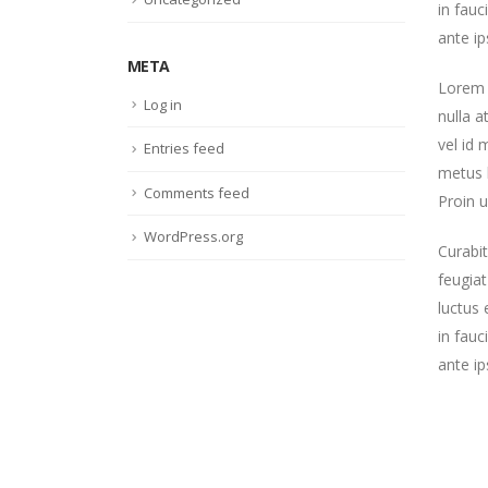
in fauc
ante ip
META
Lorem i
Log in
nulla 
vel id 
Entries feed
metus l
Comments feed
Proin u
WordPress.org
Curabit
feugiat
luctus 
in fauc
ante ip